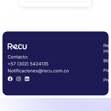
Re
Inic
Contacto:
Blo
+57 (302) 5424135
Pol
Notificaciones@recu.com.co
Pol